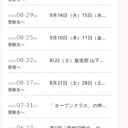
08-29
9月14日（火）15日（水）
2020.
Sat
に予定しておりました
受験生へ
「放課後見学会」につき
まして
08-25
9月10日（木）11日（金）
2020.
Tue
「放課後見学会」の予約
受験生へ
は満員御礼となりました
08-22
8/22（土）放送部 山下恵
2020.
Sat
里佳さん（3年）SBSラジ
皆様へ
オ出演！
08-17
8月21日（土）28日（土）
2020.
Mon
に実施の中学校 入試問題
受験生へ
トライアルにつきまして
07-31
「オープンクラス」の申
2020.
Fri
し込みを開始いたします
受験生へ
06-27
第1回「学校説明会」の予