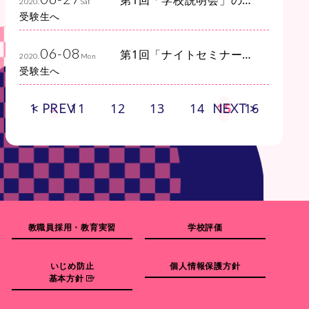
2020.
Sat
約を開始いたしました
受験生へ
06-08
第1回「ナイトセミナー＆
2020.
Mon
ウェビナー」の予約は満
受験生へ
員御礼となりました
15
1
11
12
13
14
16
< PREV
…
NEXT >
教職員採用・教育実習
学校評価
いじめ防止
個人情報保護方針
基本方針