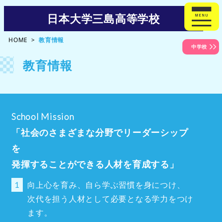
日本大学三島高等学校
HOME
教育情報
中学校
教育情報
School Mission
「社会のさまざまな分野でリーダーシップ
を
発揮することができる人材を育成する」
向上心を育み、自ら学ぶ習慣を身につけ、
次代を担う人材として必要となる学力をつけ
ます。