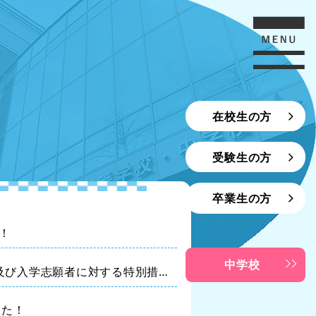
在校生の方
受験生の方
卒業生の方
！
中学校
及び入学志願者に対する特別措置
した！