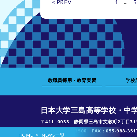
1
5
< PREV
…
教職員採用・教育実習
学校
日本大学三島高等学校・中
〒411- 0033 静岡県三島市文教町2丁目31
TEL：
055-988-3500
FAX：055-988-351
HOME
NEWS一覧