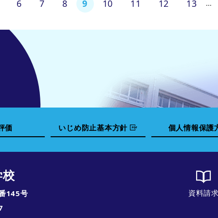
9
6
7
8
10
11
12
13
…
評価
いじめ防止基本方針
個人情報保護
学校
資料請
番145号
7