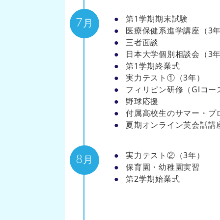
第1学期期末試験
7
月
医療保健系進学講座（3
三者面談
日本大学個別相談会（3
第1学期終業式
実力テスト①（3年）
フィリピン研修（Glコー
野球応援
付属高校生のサマー・プ
夏期オンライン英会話講
実力テスト②（3年）
8
月
保育園・幼稚園実習
第2学期始業式