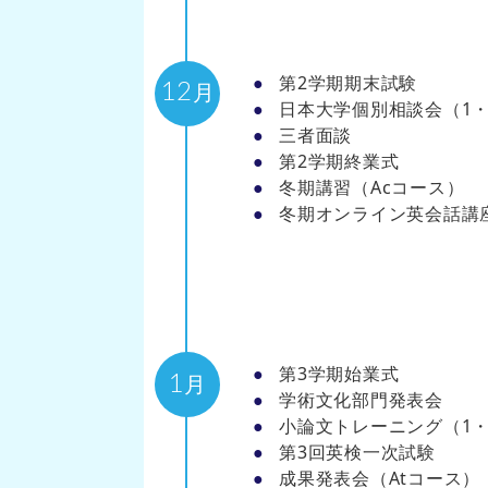
第2学期期末試験
12
月
日本大学個別相談会（1・
三者面談
第2学期終業式
冬期講習（Acコース）
冬期オンライン英会話講
第3学期始業式
1
月
学術文化部門発表会
小論文トレーニング（1・
第3回英検一次試験
成果発表会（Atコース）