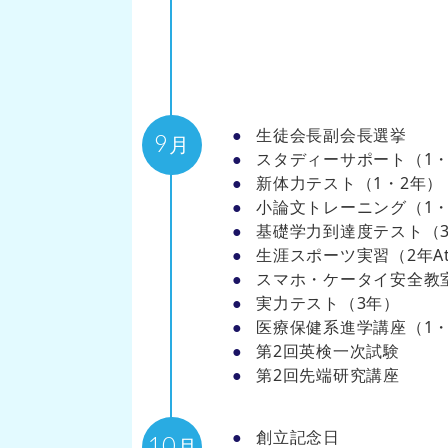
生徒会長副会長選挙
9
月
スタディーサポート（1・
新体力テスト（1・2年）
小論文トレーニング（1・
基礎学力到達度テスト（
生涯スポーツ実習（2年A
スマホ・ケータイ安全教
実力テスト（3年）
医療保健系進学講座（1・
第2回英検一次試験
第2回先端研究講座
創立記念日
10
月