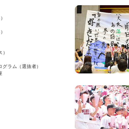
年）
年）
ス）
ログラム（選抜者）
座