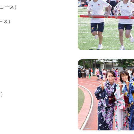
cコース）
ース）
年）