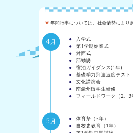
年間行事については、社会情勢により
入学式
4
月
第1学期始業式
対面式
部勧誘
宿泊ガイダンス(1年)
基礎学力到達速度テスト
文化講演会
南豪州留学生研修
フィールドワーク（2、3
体育祭（3年）
5
月
自校史教育（1年）
第1学期中間試験