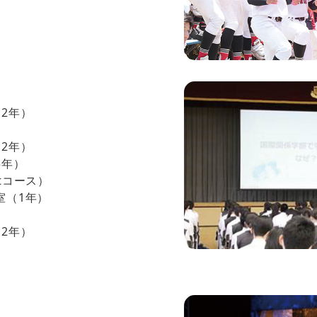
2年）
2年）
3年）
tコース）
室（1年）
2年）